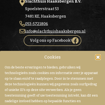
Slachthuis Haaksbergen B.V.
Spoelsterstraat 53
7481 KE, Haaksbergen
053-5721806
info@slachthuishaaksbergen.nl
Volg ons op Facebook!
Openingstijden van onze slagerij
Cookies
Om de beste ervaringen te bieden, gebruiken wij
MA
Gesloten
technologieën zoals cookies om informatie over je apparaat
DI
Gesloten
op te slaan en/of te raadplegen. Door in te stemmen met
WO
Gesloten
deze technologieën kunnen wij gegevens zoals surfgedrag
of unieke ID's op deze site verwerken. Als je geen
DO
Gesloten
toestemming geeft of uw toestemming intrekt, kan dit een
VR
Gesloten
nadelige invloed hebben op bepaalde functies en