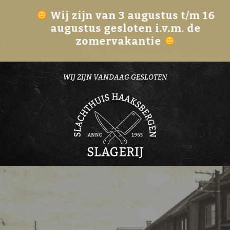
Wij zijn van 3 augustus t/m 16
augustus gesloten i.v.m. de
zomervakantie
WIJ ZIJN VANDAAG GESLOTEN