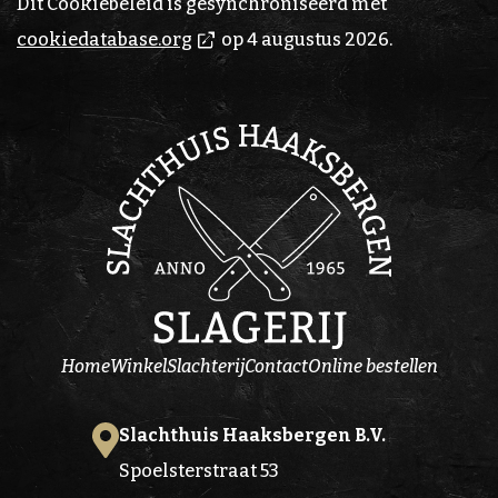
Dit Cookiebeleid is gesynchroniseerd met
cookiedatabase.org
op 4 augustus 2026.
Home
Winkel
Slachterij
Contact
Online bestellen
Slachthuis Haaksbergen B.V.
Spoelsterstraat 53