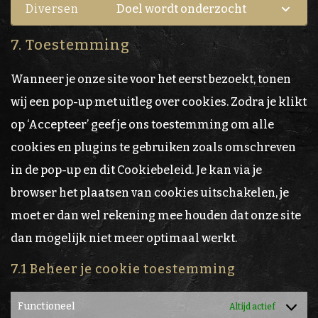
to
Diversen
Doel wordt onderzocht
google-
Consent
service
fonts
to
7. Toestemming
complianz
service
Wanneer je onze site voor het eerst bezoekt, tonen
diversen
wij een pop-up met uitleg over cookies. Zodra je klikt
op ‘Accepteer’ geef je ons toestemming om alle
cookies en plugins te gebruiken zoals omschreven
in de pop-up en dit Cookiebeleid. Je kan via je
browser het plaatsen van cookies uitschakelen, je
moet er dan wel rekening mee houden dat onze site
dan mogelijk niet meer optimaal werkt.
7.1 Beheer je cookie toestemming
Functioneel
Altijd actief