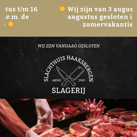
Wij zijn van 3 augustus t/m 16
augustus gesloten i.v.m. de
zomervakantie
WIJ ZIJN VANDAAG GESLOTEN